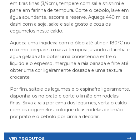
em tiras finas (3/4cm), tempere com sal e shishimi e
pane em farinha de tempura. Corte o cebolo, lave em
água abundante, escorra e reserve. Aqueça 440 ml de
dashi com a soja, sake e sal a gosto e coza os
cogumelos neste caldo.
Aqueça uma frigideira com o óleo até atingir 180°C no
máximo, prepare a massa tempura, usando a farinha e
água gelada até obter uma consistência entre o
líquido e o espesso, mergulhe a raia panada e frite até
obter uma cor ligeiramente dourada e uma textura
crocante.
Por fim, salteie os legumes e o espinafre ligeiramente,
disponha-os no prato e corte o limão em rodelas
finas. Sirva a raia por cima dos legumes, verta o caldo
com os cogumelos, coloque duas rodelas de limão
por prato e o cebolo por cima a decorar.
VER PRODUTOS