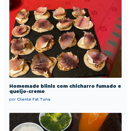
Homemade blinis com chicharro fumado e
queijo-creme
por
Cliente Fat Tuna