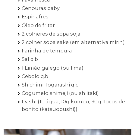
Cenouras baby
Espinafres
Óleo de fritar
2 colheres de sopa soja
2 colher sopa sake (em alternativa mirin)
Farinha de tempura
Sal q.b
1 Limão galego (ou lima)
Cebolo q.b
Shichimi Togarashi q.b
Cogumelo shimeji (ou shiitaki)
Dashi (1L água, 10g kombu, 30g flocos de
bonito (katsuobushi))