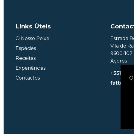
Links Úteis
Contac
O Nosso Peixe
Estrada R
Vila de R
Espécies
9600-102 
Receitas
Açores
Experiências
+351 963
Contactos
O 
fattuna@