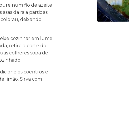
loure num fio de azeite
 asas da raia partidas
 colorau, deixando
 deixe cozinhar em lume
da, retire a parte do
duas colheres sopa de
ozinhado.
dicione os coentros e
 limão. Sirva com