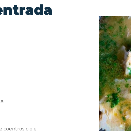
entrada
na
 coentros bio e