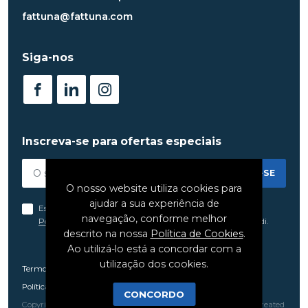
fattuna@fattuna.com
Siga-nos
Inscreva-se para ofertas especiais
INSCREVER-SE
O nosso website utiliza cookies para
ajudar a sua experiência de
Estou de acordo com os termos e condições da
navegação, conforme melhor
Política de Privacidade
da Fat Tuna, a qual li e compreendi.
descrito na nossa
Política de Cookies
.
Ao utilizá-lo está a concordar com a
utilização dos cookies.
Termos e Condições
Política de Privacidade
CONCORDO
Copyright 2021 - 2026 © Fat Tuna. Todos os direitos reservados. Created