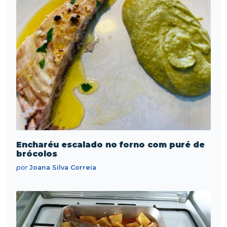
Encharéu escalado no forno com puré de
brócolos
por
Joana Silva Correia