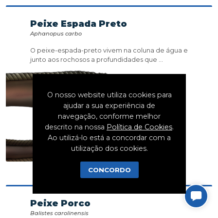
Peixe Espada Preto
Aphanopus carbo
O peixe-espada-preto vivem na coluna de água e
junto aos rochosos a profundidades que ...
O nosso website utiliza cookies para
ajudar a sua experiência de
navegação, conforme melhor
descrito na nossa
Política de Cookies
.
Ao utilizá-lo está a concordar com a
utilização dos cookies.
CONCORDO
Peixe Porco
Balistes carolinensis