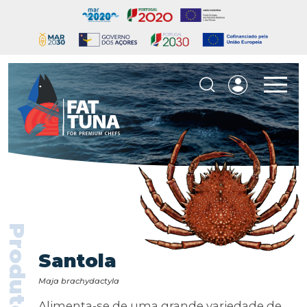
Produtos
Santola
Maja brachydactyla
Alimenta-se de uma grande variedade de